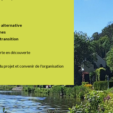
e alternative
nnes
transition
rte en découverte
r
u projet et convenir de l'organisation