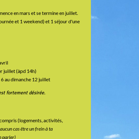
nce en mars et se termine en juillet.
journée et 1 weekend) et 1 séjour d'une
vril
r juillet (àpd 14h)
i 6 au dimanche 12 juillet
est fortement désirée.
 compris (logements, activités,
 aucun cas être un frein à ta
 parler)