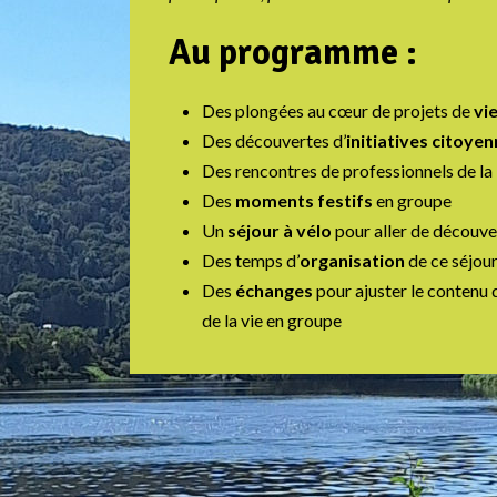
Au programme :
Des plongées au cœur de projets de
vi
Des découvertes d’
initiatives citoye
Des rencontres de professionnels de la
Des
moments festifs
en groupe
Un
séjour à vélo
pour aller de découve
Des temps d’
organisation
de ce séjou
Des
échanges
pour ajuster le contenu d
de la vie en groupe