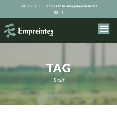
Tél. +32(0)81 390 660 • Mail: info@empreintes.be
TAG
Bruit