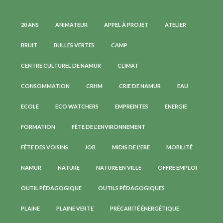
20 ANS
ANIMATEUR
APPEL À PROJET
ATELIER
BRUIT
BULLES VERTES
CAMP
CENTRE CULTUREL DE NAMUR
CLIMAT
CONSOMMATION
CRHM
CRIE DE NAMUR
EAU
ECOLE
ECO WATCHERS
EMPREINTES
ENERGIE
FORMATION
FÊTE DE L'ENVIRONNEMENT
FÊTE DES VOISINS
JOB
MIDIS DE L'ERE
MOBILITÉ
NAMUR
NATURE
NATURE EN VILLE
OFFRE EMPLOI
OUTIL PÉDAGOGIQUE
OUTILS PÉDAGOGIQUES
PLAINE
PLAINE VERTE
PRÉCARITÉ ÉNERGÉTIQUE