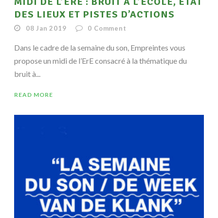
MIDI DE L’ERE : BRUIT À L’ÉCOLE, ÉTAT
DES LIEUX ET PISTES D’ACTIONS
08 Jan 2019
0
Comment
Dans le cadre de la semaine du son, Empreintes vous
propose un midi de l’ErE consacré à la thématique du
bruit à...
READ MORE