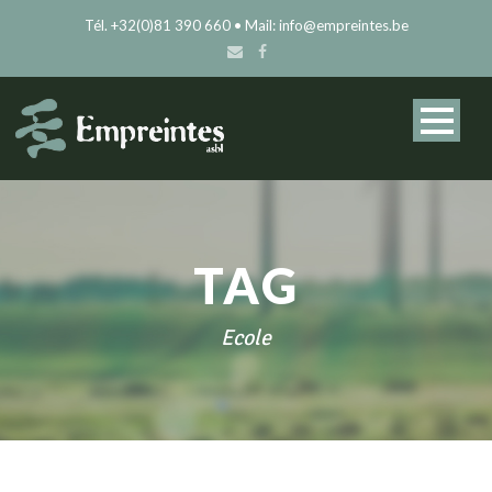
Tél. +32(0)81 390 660 • Mail: info@empreintes.be
TAG
Ecole