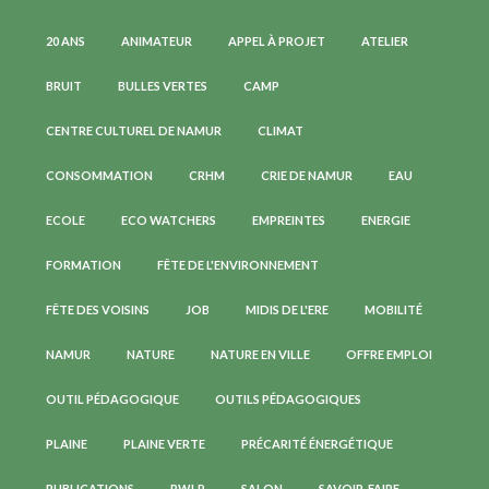
20 ANS
ANIMATEUR
APPEL À PROJET
ATELIER
BRUIT
BULLES VERTES
CAMP
CENTRE CULTUREL DE NAMUR
CLIMAT
CONSOMMATION
CRHM
CRIE DE NAMUR
EAU
ECOLE
ECO WATCHERS
EMPREINTES
ENERGIE
FORMATION
FÊTE DE L'ENVIRONNEMENT
FÊTE DES VOISINS
JOB
MIDIS DE L'ERE
MOBILITÉ
NAMUR
NATURE
NATURE EN VILLE
OFFRE EMPLOI
OUTIL PÉDAGOGIQUE
OUTILS PÉDAGOGIQUES
PLAINE
PLAINE VERTE
PRÉCARITÉ ÉNERGÉTIQUE
PUBLICATIONS
RWLP
SALON
SAVOIR-FAIRE