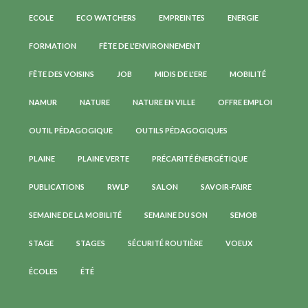
ECOLE
ECO WATCHERS
EMPREINTES
ENERGIE
FORMATION
FÊTE DE L'ENVIRONNEMENT
FÊTE DES VOISINS
JOB
MIDIS DE L'ERE
MOBILITÉ
NAMUR
NATURE
NATURE EN VILLE
OFFRE EMPLOI
OUTIL PÉDAGOGIQUE
OUTILS PÉDAGOGIQUES
PLAINE
PLAINE VERTE
PRÉCARITÉ ÉNERGÉTIQUE
PUBLICATIONS
RWLP
SALON
SAVOIR-FAIRE
SEMAINE DE LA MOBILITÉ
SEMAINE DU SON
SEMOB
STAGE
STAGES
SÉCURITÉ ROUTIÈRE
VOEUX
ÉCOLES
ÉTÉ