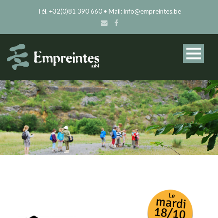
Tél. +32(0)81 390 660 • Mail: info@empreintes.be