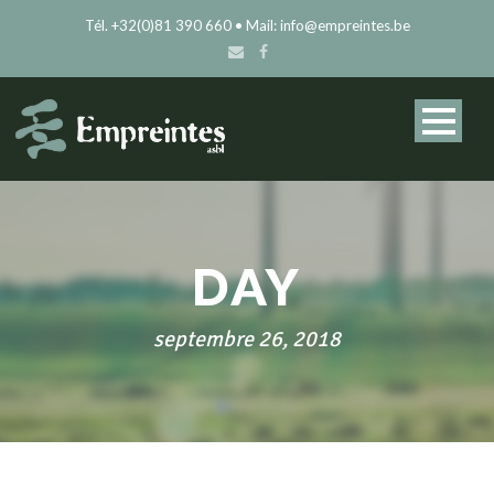
Tél. +32(0)81 390 660 • Mail: info@empreintes.be
DAY
septembre 26, 2018