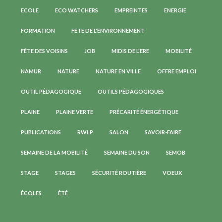
ECOLE
ECO WATCHERS
EMPREINTES
ENERGIE
FORMATION
FÊTE DE L'ENVIRONNEMENT
FÊTE DES VOISINS
JOB
MIDIS DE L'ERE
MOBILITÉ
NAMUR
NATURE
NATURE EN VILLE
OFFRE EMPLOI
OUTIL PÉDAGOGIQUE
OUTILS PÉDAGOGIQUES
PLAINE
PLAINE VERTE
PRÉCARITÉ ÉNERGÉTIQUE
PUBLICATIONS
RWLP
SALON
SAVOIR-FAIRE
SEMAINE DE LA MOBILITÉ
SEMAINE DU SON
SEMOB
STAGE
STAGES
SÉCURITÉ ROUTIÈRE
VOEUX
ÉCOLES
ÉTÉ