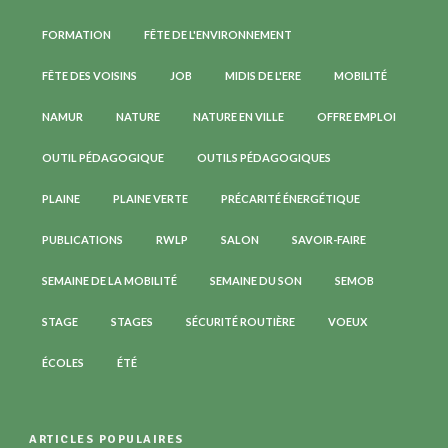
FORMATION
FÊTE DE L'ENVIRONNEMENT
FÊTE DES VOISINS
JOB
MIDIS DE L'ERE
MOBILITÉ
NAMUR
NATURE
NATURE EN VILLE
OFFRE EMPLOI
OUTIL PÉDAGOGIQUE
OUTILS PÉDAGOGIQUES
PLAINE
PLAINE VERTE
PRÉCARITÉ ÉNERGÉTIQUE
PUBLICATIONS
RWLP
SALON
SAVOIR-FAIRE
SEMAINE DE LA MOBILITÉ
SEMAINE DU SON
SEMOB
STAGE
STAGES
SÉCURITÉ ROUTIÈRE
VOEUX
ÉCOLES
ÉTÉ
ARTICLES POPULAIRES