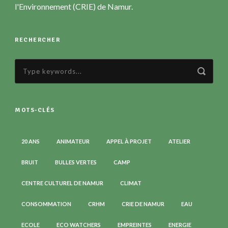
l'Environnement (CRIE) de Namur.
RECHERCHER
MOTS-CLÉS
20 ANS
ANIMATEUR
APPEL À PROJET
ATELIER
BRUIT
BULLES VERTES
CAMP
CENTRE CULTUREL DE NAMUR
CLIMAT
CONSOMMATION
CRHM
CRIE DE NAMUR
EAU
ECOLE
ECO WATCHERS
EMPREINTES
ENERGIE