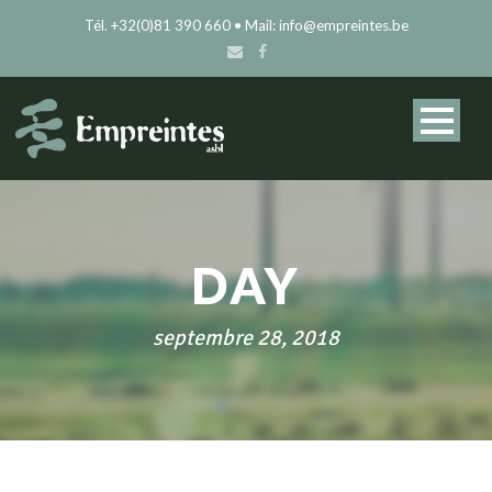
Tél. +32(0)81 390 660 • Mail: info@empreintes.be
DAY
septembre 28, 2018