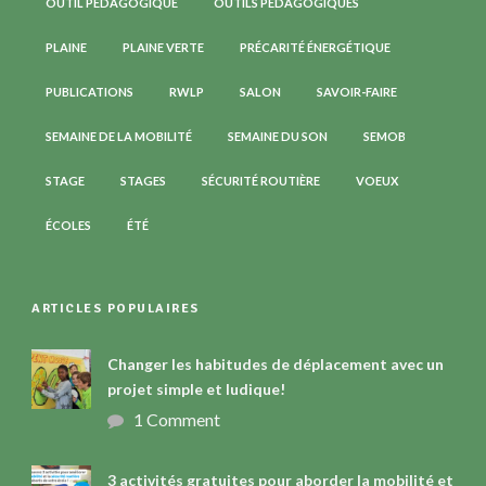
OUTIL PÉDAGOGIQUE
OUTILS PÉDAGOGIQUES
PLAINE
PLAINE VERTE
PRÉCARITÉ ÉNERGÉTIQUE
PUBLICATIONS
RWLP
SALON
SAVOIR-FAIRE
SEMAINE DE LA MOBILITÉ
SEMAINE DU SON
SEMOB
STAGE
STAGES
SÉCURITÉ ROUTIÈRE
VOEUX
ÉCOLES
ÉTÉ
ARTICLES POPULAIRES
Changer les habitudes de déplacement avec un
projet simple et ludique!
1 Comment
3 activités gratuites pour aborder la mobilité et