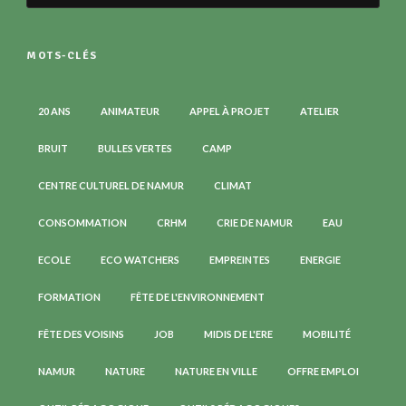
MOTS-CLÉS
20 ANS
ANIMATEUR
APPEL À PROJET
ATELIER
BRUIT
BULLES VERTES
CAMP
CENTRE CULTUREL DE NAMUR
CLIMAT
CONSOMMATION
CRHM
CRIE DE NAMUR
EAU
ECOLE
ECO WATCHERS
EMPREINTES
ENERGIE
FORMATION
FÊTE DE L'ENVIRONNEMENT
FÊTE DES VOISINS
JOB
MIDIS DE L'ERE
MOBILITÉ
NAMUR
NATURE
NATURE EN VILLE
OFFRE EMPLOI