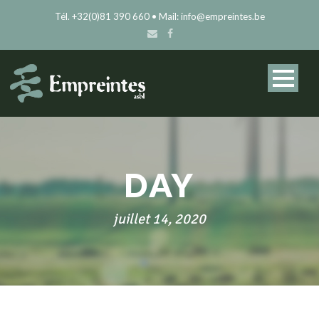
Tél. +32(0)81 390 660 • Mail: info@empreintes.be
DAY
juillet 14, 2020