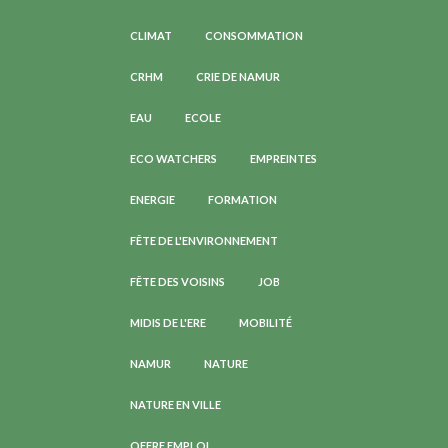
CLIMAT
CONSOMMATION
CRHM
CRIE DE NAMUR
EAU
ECOLE
ECO WATCHERS
EMPREINTES
ENERGIE
FORMATION
FÊTE DE L'ENVIRONNEMENT
FÊTE DES VOISINS
JOB
MIDIS DE L'ERE
MOBILITÉ
NAMUR
NATURE
NATURE EN VILLE
OFFRE EMPLOI