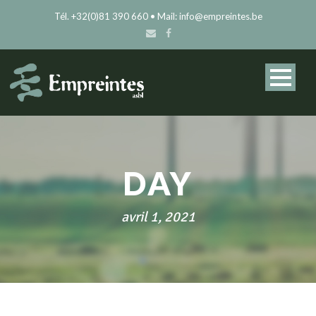
Tél. +32(0)81 390 660 • Mail: info@empreintes.be
DAY
avril 1, 2021