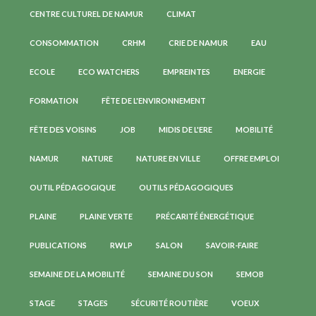
CENTRE CULTUREL DE NAMUR
CLIMAT
CONSOMMATION
CRHM
CRIE DE NAMUR
EAU
ECOLE
ECO WATCHERS
EMPREINTES
ENERGIE
FORMATION
FÊTE DE L'ENVIRONNEMENT
FÊTE DES VOISINS
JOB
MIDIS DE L'ERE
MOBILITÉ
NAMUR
NATURE
NATURE EN VILLE
OFFRE EMPLOI
OUTIL PÉDAGOGIQUE
OUTILS PÉDAGOGIQUES
PLAINE
PLAINE VERTE
PRÉCARITÉ ÉNERGÉTIQUE
PUBLICATIONS
RWLP
SALON
SAVOIR-FAIRE
SEMAINE DE LA MOBILITÉ
SEMAINE DU SON
SEMOB
STAGE
STAGES
SÉCURITÉ ROUTIÈRE
VOEUX