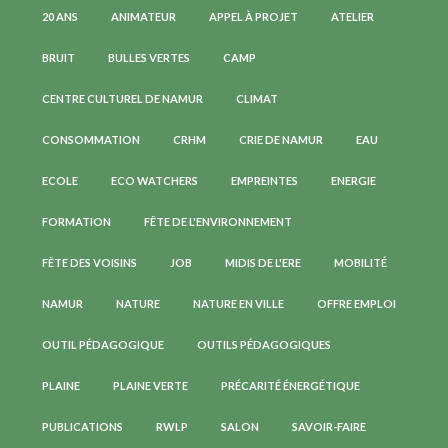
20 ANS
ANIMATEUR
APPEL À PROJET
ATELIER
BRUIT
BULLES VERTES
CAMP
CENTRE CULTUREL DE NAMUR
CLIMAT
CONSOMMATION
CRHM
CRIE DE NAMUR
EAU
ECOLE
ECO WATCHERS
EMPREINTES
ENERGIE
FORMATION
FÊTE DE L'ENVIRONNEMENT
FÊTE DES VOISINS
JOB
MIDIS DE L'ERE
MOBILITÉ
NAMUR
NATURE
NATURE EN VILLE
OFFRE EMPLOI
OUTIL PÉDAGOGIQUE
OUTILS PÉDAGOGIQUES
PLAINE
PLAINE VERTE
PRÉCARITÉ ÉNERGÉTIQUE
PUBLICATIONS
RWLP
SALON
SAVOIR-FAIRE