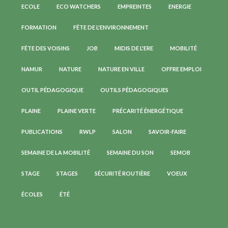
ECOLE
ECO WATCHERS
EMPREINTES
ENERGIE
FORMATION
FÊTE DE L'ENVIRONNEMENT
FÊTE DES VOISINS
JOB
MIDIS DE L'ERE
MOBILITÉ
NAMUR
NATURE
NATURE EN VILLE
OFFRE EMPLOI
OUTIL PÉDAGOGIQUE
OUTILS PÉDAGOGIQUES
PLAINE
PLAINE VERTE
PRÉCARITÉ ÉNERGÉTIQUE
PUBLICATIONS
RWLP
SALON
SAVOIR-FAIRE
SEMAINE DE LA MOBILITÉ
SEMAINE DU SON
SEMOB
STAGE
STAGES
SÉCURITÉ ROUTIÈRE
VOEUX
ÉCOLES
ÉTÉ