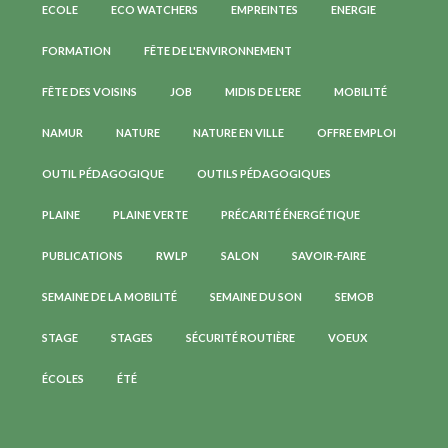
ECOLE
ECO WATCHERS
EMPREINTES
ENERGIE
FORMATION
FÊTE DE L'ENVIRONNEMENT
FÊTE DES VOISINS
JOB
MIDIS DE L'ERE
MOBILITÉ
NAMUR
NATURE
NATURE EN VILLE
OFFRE EMPLOI
OUTIL PÉDAGOGIQUE
OUTILS PÉDAGOGIQUES
PLAINE
PLAINE VERTE
PRÉCARITÉ ÉNERGÉTIQUE
PUBLICATIONS
RWLP
SALON
SAVOIR-FAIRE
SEMAINE DE LA MOBILITÉ
SEMAINE DU SON
SEMOB
STAGE
STAGES
SÉCURITÉ ROUTIÈRE
VOEUX
ÉCOLES
ÉTÉ