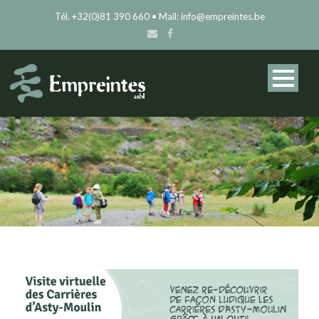
Tél. +32(0)81 390 660 • Mail: info@empreintes.be