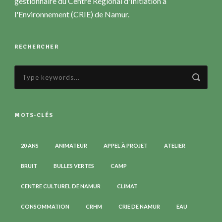
gestionnaire du Centre Régional d'Initiation à
l'Environnement (CRIE) de Namur.
RECHERCHER
MOTS-CLÉS
20 ANS
ANIMATEUR
APPEL À PROJET
ATELIER
BRUIT
BULLES VERTES
CAMP
CENTRE CULTUREL DE NAMUR
CLIMAT
CONSOMMATION
CRHM
CRIE DE NAMUR
EAU