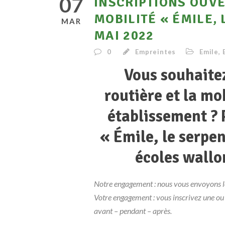
07
INSCRIPTIONS OUV
MOBILITÉ « ÉMILE,
MAR
MAI 2022
0
Empreintes
Emile
,
Vous souhaitez
routière et la mo
établissement ? 
« Émile, le serpen
écoles wallon
Notre engagement : nous vous envoyons le
Votre engagement : vous inscrivez une ou 
avant – pendant – après.