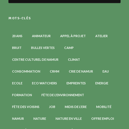
MOTS-CLÉS
20 ANS
ANIMATEUR
APPEL À PROJET
ATELIER
BRUIT
BULLES VERTES
CAMP
CENTRE CULTUREL DE NAMUR
CLIMAT
CONSOMMATION
CRHM
CRIE DE NAMUR
EAU
ECOLE
ECO WATCHERS
EMPREINTES
ENERGIE
FORMATION
FÊTE DE L'ENVIRONNEMENT
FÊTE DES VOISINS
JOB
MIDIS DE L'ERE
MOBILITÉ
NAMUR
NATURE
NATURE EN VILLE
OFFRE EMPLOI