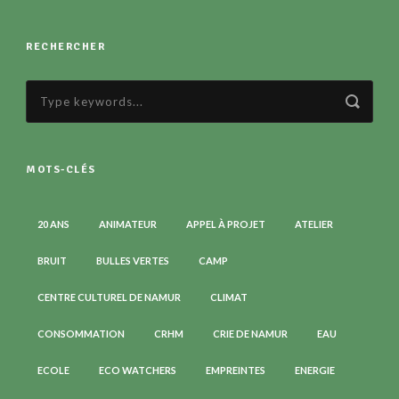
RECHERCHER
MOTS-CLÉS
20 ANS
ANIMATEUR
APPEL À PROJET
ATELIER
BRUIT
BULLES VERTES
CAMP
CENTRE CULTUREL DE NAMUR
CLIMAT
CONSOMMATION
CRHM
CRIE DE NAMUR
EAU
ECOLE
ECO WATCHERS
EMPREINTES
ENERGIE