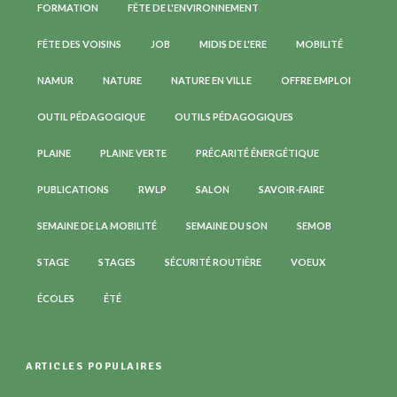
FORMATION
FÊTE DE L'ENVIRONNEMENT
FÊTE DES VOISINS
JOB
MIDIS DE L'ERE
MOBILITÉ
NAMUR
NATURE
NATURE EN VILLE
OFFRE EMPLOI
OUTIL PÉDAGOGIQUE
OUTILS PÉDAGOGIQUES
PLAINE
PLAINE VERTE
PRÉCARITÉ ÉNERGÉTIQUE
PUBLICATIONS
RWLP
SALON
SAVOIR-FAIRE
SEMAINE DE LA MOBILITÉ
SEMAINE DU SON
SEMOB
STAGE
STAGES
SÉCURITÉ ROUTIÈRE
VOEUX
ÉCOLES
ÉTÉ
ARTICLES POPULAIRES