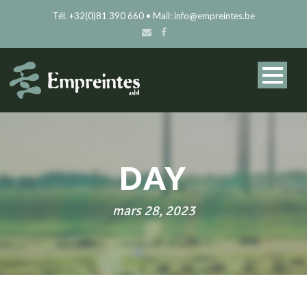
Tél. +32(0)81 390 660 • Mail: info@empreintes.be
DAY
mars 28, 2023