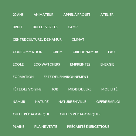
20 ANS
ANIMATEUR
APPEL À PROJET
ATELIER
BRUIT
BULLES VERTES
CAMP
CENTRE CULTUREL DE NAMUR
CLIMAT
CONSOMMATION
CRHM
CRIE DE NAMUR
EAU
ECOLE
ECO WATCHERS
EMPREINTES
ENERGIE
FORMATION
FÊTE DE L'ENVIRONNEMENT
FÊTE DES VOISINS
JOB
MIDIS DE L'ERE
MOBILITÉ
NAMUR
NATURE
NATURE EN VILLE
OFFRE EMPLOI
OUTIL PÉDAGOGIQUE
OUTILS PÉDAGOGIQUES
PLAINE
PLAINE VERTE
PRÉCARITÉ ÉNERGÉTIQUE