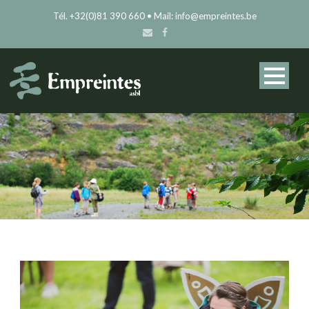
Tél. +32(0)81 390 660 • Mail: info@empreintes.be