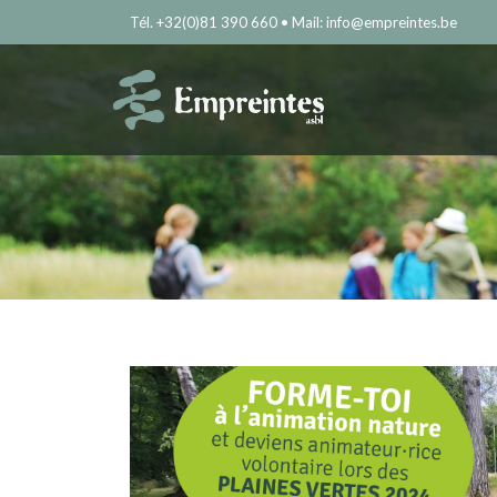
Tél. +32(0)81 390 660 • Mail: info@empreintes.be