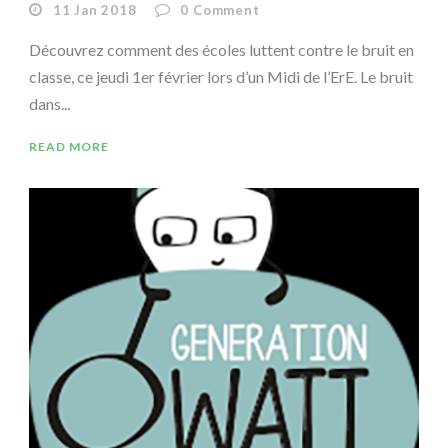
11 Jan 2018
0
Comment
Découvrez comment des écoles luttent contre le bruit en
classe, ce jeudi 1er février lors d’un Midi de l’ErE. Le bruit
dans...
READ MORE