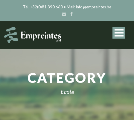
Tél. +32(0)81 390 660 • Mail: info@empreintes.be
CATEGORY
Ecole