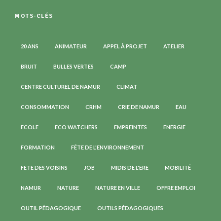
MOTS-CLÉS
20 ANS
ANIMATEUR
APPEL À PROJET
ATELIER
BRUIT
BULLES VERTES
CAMP
CENTRE CULTUREL DE NAMUR
CLIMAT
CONSOMMATION
CRHM
CRIE DE NAMUR
EAU
ECOLE
ECO WATCHERS
EMPREINTES
ENERGIE
FORMATION
FÊTE DE L'ENVIRONNEMENT
FÊTE DES VOISINS
JOB
MIDIS DE L'ERE
MOBILITÉ
NAMUR
NATURE
NATURE EN VILLE
OFFRE EMPLOI
OUTIL PÉDAGOGIQUE
OUTILS PÉDAGOGIQUES