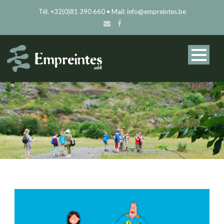
Tél. +32(0)81 390 660 • Mail: info@empreintes.be