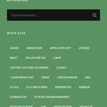
RECHERCHER
MOTS-CLÉS
20 ANS
ANIMATEUR
APPEL À PROJET
ATELIER
BRUIT
BULLES VERTES
CAMP
CENTRE CULTUREL DE NAMUR
CLIMAT
CONSOMMATION
CRHM
CRIE DE NAMUR
EAU
ECOLE
ECO WATCHERS
EMPREINTES
ENERGIE
FORMATION
FÊTE DE L'ENVIRONNEMENT
FÊTE DES VOISINS
JOB
MIDIS DE L'ERE
MOBILITÉ