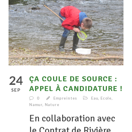
24
ÇA COULE DE SOURCE :
APPEL À CANDIDATURE !
SEP
0
Empreintes
Eau
,
Ecole
,
Namur
,
Nature
En collaboration avec
le Contrat de Rivière