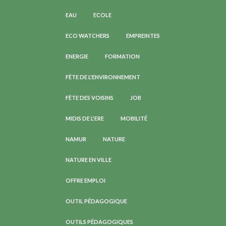
EAU
ECOLE
ECO WATCHERS
EMPREINTES
ENERGIE
FORMATION
FÊTE DE L'ENVIRONNEMENT
FÊTE DES VOISINS
JOB
MIDIS DE L'ERE
MOBILITÉ
NAMUR
NATURE
NATURE EN VILLE
OFFRE EMPLOI
OUTIL PÉDAGOGIQUE
OUTILS PÉDAGOGIQUES