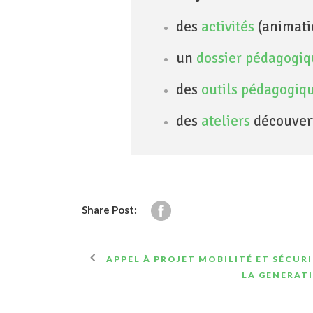
des
activités
(animatio
un
dossier pédagogi
des
outils p
édagogiq
des
ateliers
découvert
Share Post:
APPEL À PROJET MOBILITÉ ET SÉCUR
LA GENERATI