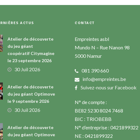
ERNIÈRES ACTUS
CONTACT
Empreintes asbl
Atelier de découverte
du jeu géant
Mundo N – Rue Nanon 98
coopératif Citymagine
5000 Namur
le 23 septembre 2026
30 Juil 2026
081 390 660
info@empreintes.be
Atelier de découverte
Suivez-nous sur Facebook
du jeu géant Optimove
le 9 septembre 2026
N° de compte :
30 Juil 2026
BE82 5230 8024 7468
BIC : TRIOBEBB
N° d’entreprise : 0421899322
Atelier de découverte
du jeu géant Optimove
NE : 0421899322